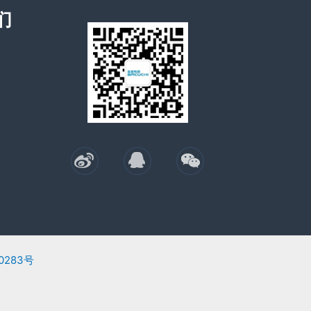
们
0283号