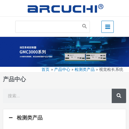
跳
至
内
Main
容
Search
for:
Menu
视觉检长系统
首页
产品中心
检测类产品
视觉检长系统
产品中心
搜
搜
索
索
检测类产品